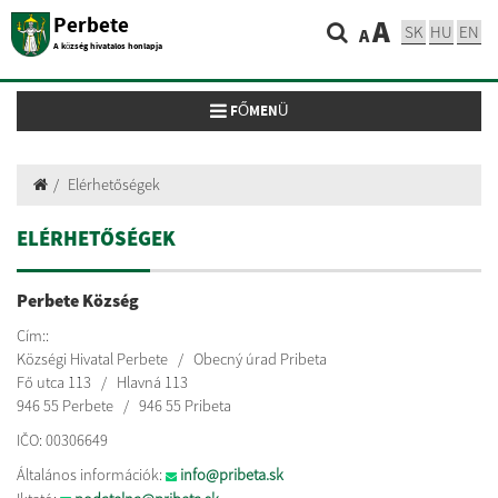
Perbete
A
SK
HU
EN
A
A község hivatalos honlapja
Toggle navigation
FŐMENÜ
Elérhetőségek
ELÉRHETŐSÉGEK
Perbete Község
Cím::
Községi Hivatal Perbete / Obecný úrad Pribeta
Fő utca 113 / Hlavná 113
946 55 Perbete / 946 55 Pribeta
IČO: 00306649
Általános információk:
info@pribeta.sk