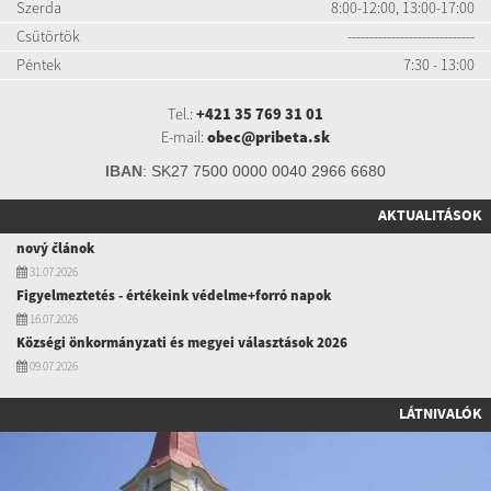
Szerda
8:00-12:00, 13:00-17:00
Csütörtök
-----------------------------
Péntek
7:30 - 13:00
Tel.:
+421 35 769 31 01
E-mail:
obec@pribeta.sk
IBAN
:
SK27 7500 0000 0040 2966 6680
AKTUALITÁSOK
nový článok
31.07.2026
Figyelmeztetés - értékeink védelme+forró napok
16.07.2026
Községi önkormányzati és megyei választások 2026
09.07.2026
LÁTNIVALÓK