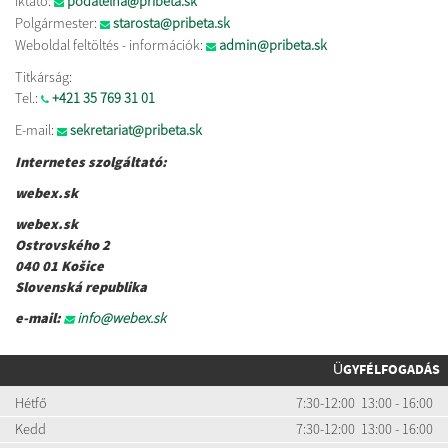
Iktató:
podatelna@pribeta.sk
Polgármester:
starosta@pribeta.sk
Weboldal feltöltés - információk:
admin@pribeta.sk
Titkárság:
Tel.:
+421 35 769 31 01
E-mail:
sekretariat@pribeta.sk
Internetes szolgáltató:
webex.sk
webex.sk
Ostrovského 2
040 01 Košice
Slovenská republika
e-mail:
info@webex.sk
ÜGYFÉLFOGADÁS
Hétfő
7:30-12:00 13:00 - 16:00
Kedd
7:30-12:00 13:00 - 16:00