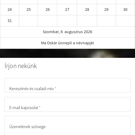
24
25
26
27
28
29
30
31
Szombat, 8. augusztus 2026
Ma Oskár ünnepli a névnapját
Írjon nekünk
Keresztnév és családi név
*
E-mail kapcsolat
*
Üzenetének szövege