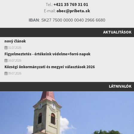
Tel.:
+421 35 769 31 01
E-mail:
obec@pribeta.sk
IBAN
:
SK27 7500 0000 0040 2966 6680
AKTUALITÁSOK
nový článok
31.07.2026
Figyelmeztetés - értékeink védelme+forró napok
16.07.2026
Községi önkormányzati és megyei választások 2026
09.07.2026
LÁTNIVALÓK