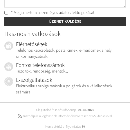
* Megismertem a személyes
adatok feldolgozását
ÜZENET KÜLDÉSE
Hasznos hivatkozások
Elérhetőségek
Telefonos kapcsolatok, postai címek, e-mail címek a helyi
önkormányzatnak.
Fontos telefonszámok
Tűzoltók, rendőrség, mentők...
E-szolgáltatások
Elektronikus szolgáltatások a polgárok és a vállalkozások
számára
A legutolsó frissítés időpontja:
21.08.2025
használja ki a legfrissebb információk követését az RSS funkcióval
Honlaptérkép
|
Nyomtatás