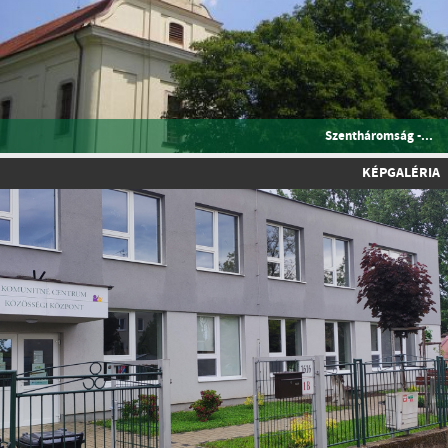
Szentháromság -...
KÉPGALÉRIA