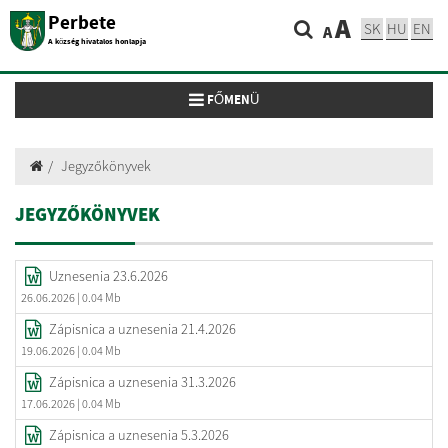
Perbete
A
SK
HU
EN
A
A község hivatalos honlapja
Toggle navigation
FŐMENÜ
Jegyzőkönyvek
JEGYZŐKÖNYVEK
Uznesenia 23.6.2026
26.06.2026
| 0.04 Mb
Zápisnica a uznesenia 21.4.2026
19.06.2026
| 0.04 Mb
Zápisnica a uznesenia 31.3.2026
17.06.2026
| 0.04 Mb
Zápisnica a uznesenia 5.3.2026