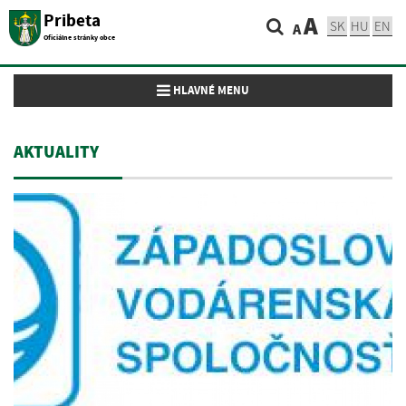
Pribeta
A
SK
HU
EN
A
Oficiálne stránky obce
Toggle navigation
HLAVNÉ MENU
AKTUALITY