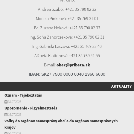
Andrea Szabó:
+421 35 7
90 02 32
Monika Pinkeová: +421 35 769 31 01
Bc. Zuzana Hóková: +421 35 790 02 33
Ing. Soňa Zahorcseková: +421 35 790 02 31
Ing. Gabriela Laczová: +421 35 769 33 40
Alžbeta Klottonová: +421 35 769 41 55
E-mail:
obec@pribeta.sk
IBAN
:
SK27 7500 0000 0040 2966 6680
AKTUALITY
Oznam - Tájékoztatás
31.07.2026
Upozornenie - Figyelmeztetés
16.07.2026
Voľby do orgánov samosprávy obcí a do orgánov samosprávnych
krajov
09.07.2026