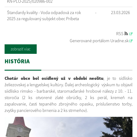
KN-PLO-2025/020986-002
Štandardy kvality - Voda odpadová za rok
-
23.03.2026
2025 za regulovaný subjekt obec Pribeta
RSS
Generované portálom
Uradne.sk
zobraziť viac
HISTÓRIA
Chotár obce bol osídlený už v období neolitu
, je to sídlisko
želiezovskej a lengyelskej kultúry. Ďalej archeologický výskum tu objavil
síidlisko rímsko - barbarské, staromaďarské hrobové nálezy z 10. - 11.
storočia (2 ks otvorené zlaté obrúčky, 2 ks perál, kremeň na
zapalovanie, časti tepaného zbrojného opasku, príslušenstvo torby,
zvyšky pancierového brnenia a 2 ks strmeňov).