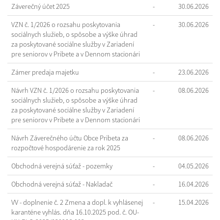
Záverečný účet 2025
-
30.06.2026
VZN č. 1/2026 o rozsahu poskytovania
-
30.06.2026
sociálnych služieb, o spôsobe a výške úhrad
za poskytované sociálne služby v Zariadení
pre seniorov v Pribete a v Dennom stacionári
Zámer predaja majetku
-
23.06.2026
Návrh VZN č. 1/2026 o rozsahu poskytovania
-
08.06.2026
sociálnych služieb, o spôsobe a výške úhrad
za poskytované sociálne služby v Zariadení
pre seniorov v Pribete a v Dennom stacionári
Návrh Záverečného účtu Obce Pribeta za
-
08.06.2026
rozpočtové hospodárenie za rok 2025
Obchodná verejná súťaž - pozemky
-
04.05.2026
Obchodná verejná súťaž - Nakladač
-
16.04.2026
VV - doplnenie č. 2 Zmena a dopl. k vyhlásenej
-
15.04.2026
karanténe vyhlás. dňa 16.10.2025 pod. č. OU-