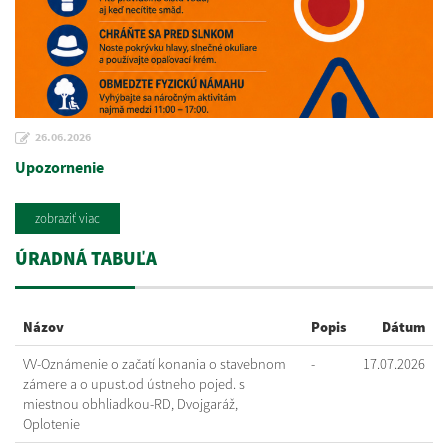
26.06.2026
Upozornenie
zobraziť viac
ÚRADNÁ TABUĽA
Názov
Popis
Dátum
VV-Oznámenie o začatí konania o stavebnom
-
17.07.2026
zámere a o upust.od ústneho pojed. s
miestnou obhliadkou-RD, Dvojgaráž,
Oplotenie