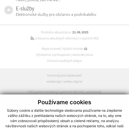
E-služby
Elektronické služby pre občanov a podnikateľov
Posledná aktualizácia:
21.08.2025
získavania aktuálnych informácií s využitím RSS
Mapa stránok
|
Vytlačiť stránku
Vyhlásenie o prístupnosti
|
Autorské práva
Ochrana osobných údajov
technický prevádzkovateľ
webdesign
|
webex.digital
CMS systém (redakčný) systém ECHELON 2
,
web portál
,
webhosting
,
webex.digital
,
domény
,
registrácia domény
,
Používame cookies
spoločnosť webex.digital
Súbory cookie a ďalšie technológie sledovania používame na zlepšenie
vášho zážitku z prehliadania našich webových stránok, na to, aby sme
vám zobrazovali prispôsobený obsah a cielené reklamy, na analýzu
návštevnosti našich webových stránok a na pochopenie toho, odkiaľ naši