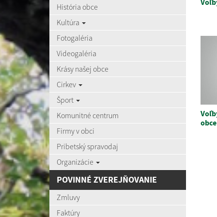
Voľb
História obce
Kultúra
Fotogaléria
Videogaléria
Krásy našej obce
Cirkev
Šport
Voľb
Komunitné centrum
obce
Firmy v obci
Pribetský spravodaj
Organizácie
POVINNÉ ZVEREJŇOVANIE
Zmluvy
Faktúry