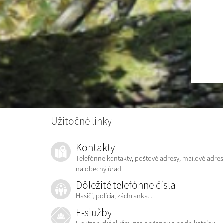
Užitočné linky
Kontakty
Telefónne kontakty, poštové adresy, mailové adres
na obecný úrad.
Dôležité telefónne čísla
Hasiči, polícia, záchranka...
E-služby
Elektronické služby pre občanov a podnikateľov