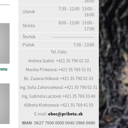
16:00
7:30 - 12:00 13:00 -
Utorok
16:00
8:00 - 12:00 13:00 -
Streda
17:00
Štvrtok
------------------------------
Piatok
7:30 - 13:00
Tel. číslo:
Andrea Szabó:
+421 35 7
90 02 32
entu
Monika Pinkeová: +421 35 769 31 01
Bc. Zuzana Hóková: +421 35 790 02 33
Ing. Soňa Zahorcseková: +421 35 790 02 31
Ing. Gabriela Laczová: +421 35 769 33 40
Alžbeta Klottonová: +421 35 769 41 55
E-mail:
obec@pribeta.sk
IBAN
:
SK27 7500 0000 0040 2966 6680