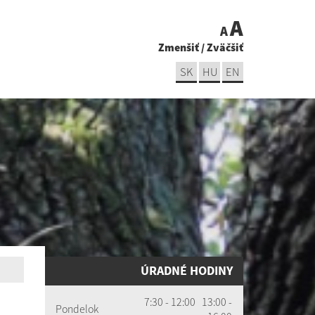
A
A
Zmenšiť
/
Zväčšiť
SK
HU
EN
ÚRADNÉ HODINY
7:30 - 12:00 13:00 -
Pondelok