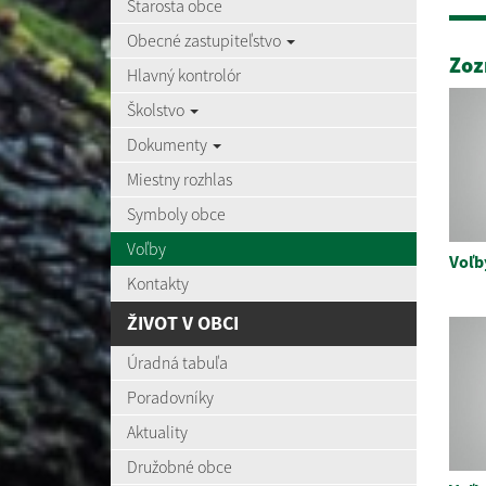
Starosta obce
Obecné zastupiteľstvo
Zoz
Hlavný kontrolór
Školstvo
Dokumenty
Miestny rozhlas
Symboly obce
Voľby
Voľb
Kontakty
ŽIVOT V OBCI
Úradná tabuľa
Poradovníky
Aktuality
Družobné obce