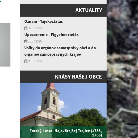
y
AKTUALITY
Oznam - Tájékoztatás
31.07.2026
Upozornenie - Figyelmeztetés
16.07.2026
Voľby do orgánov samosprávy obcí a do
orgánov samosprávnych krajov
09.07.2026
KRÁSY NAŠEJ OBCE
Farský kostol Najsvätejšej Trojice (1733,
1766)