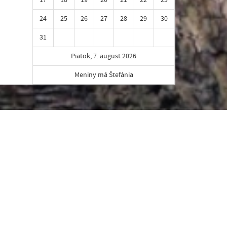
24
25
26
27
28
29
30
31
Piatok, 7. august 2026
Meniny má Štefánia