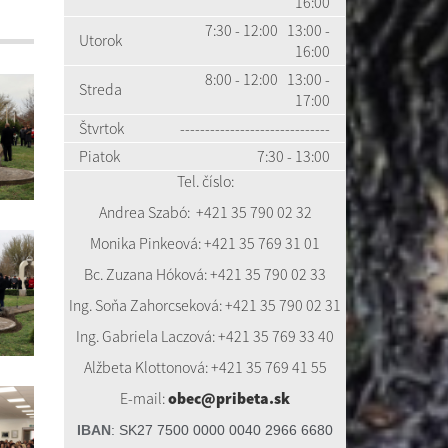
16:00
7:30 - 12:00 13:00 -
Utorok
16:00
8:00 - 12:00 13:00 -
Streda
17:00
Štvrtok
------------------------------
Piatok
7:30 - 13:00
Tel. číslo:
Andrea Szabó:
+421 35 7
90 02 32
Monika Pinkeová: +421 35 769 31 01
Bc. Zuzana Hóková: +421 35 790 02 33
Ing. Soňa Zahorcseková: +421 35 790 02 31
Ing. Gabriela Laczová: +421 35 769 33 40
Alžbeta Klottonová: +421 35 769 41 55
E-mail:
obec@pribeta.sk
IBAN
:
SK27 7500 0000 0040 2966 6680