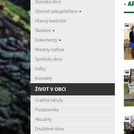
Starosta obce
- A
Obecné zastupiteľstvo
Hlavný kontrolór
Školstvo
Dokumenty
Miestny rozhlas
Symboly obce
Voľby
Kontakty
ŽIVOT V OBCI
Úradná tabuľa
Poradovníky
Aktuality
Družobné obce