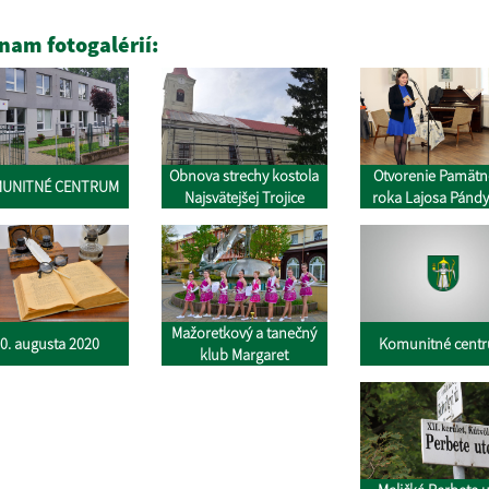
nam fotogalérií:
Obnova strechy kostola
Otvorenie Pamät
UNITNÉ CENTRUM
Najsvätejšej Trojice
roka Lajosa Pándy
apríl 2022
Mažoretkový a tanečný
Komunitné cent
0. augusta 2020
klub Margaret