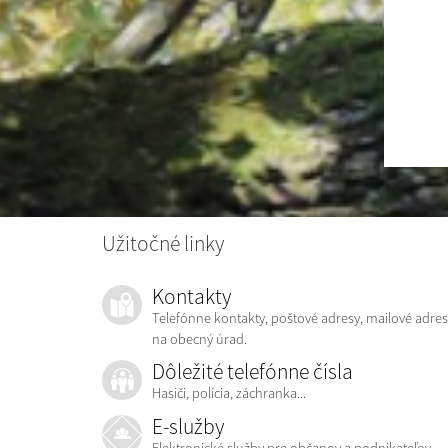
Užitočné linky
Kontakty
Telefónne kontakty, poštové adresy, mailové adres
na obecný úrad.
Dôležité telefónne čísla
Hasiči, polícia, záchranka...
E-služby
Elektronické služby pre občanov a podnikateľov