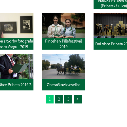
Maličká Perbete 
(Pribetská ulica)
Budapešti
va z tvorby fotografa
Pincehely Pillefesztivál
Dni obce Pribeta 20
bora Vargu - 2019
2019
Obce Pribeta 2019 2.
Oberačková veselica
1
2
3
>