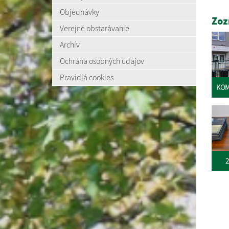
Objednávky
Zoz
Verejné obstarávanie
Archív
Ochrana osobných údajov
Pravidlá cookies
KOM
2