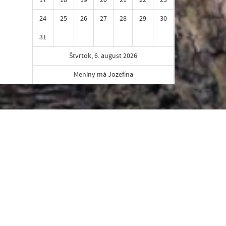
24
25
26
27
28
29
30
31
Štvrtok, 6. august 2026
Meniny má Jozefína