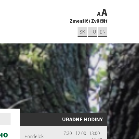
A
A
Zmenšiť
/
Zväčšiť
SK
HU
EN
ÚRADNÉ HODINY
7:30 - 12:00 13:00 -
HO
Pondelok