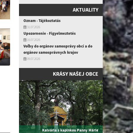
AKTUALITY
Oznam - Tájékoztatás
31.07.2026
Upozornenie - Figyelmeztetés
16.07.2026
Voľby do orgánov samosprávy obcí a do
orgánov samosprávnych krajov
09.07.2026
KRÁSY NAŠEJ OBCE
Kalvária s kaplnkou Panny Márie