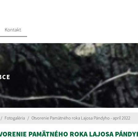
Kontakt
BCE
Fotogaléria
Otvorenie Pamätného roka Lajosa Pándyho - apríl 2022
VORENIE PAMÄTNÉHO ROKA LAJOSA PÁNDY