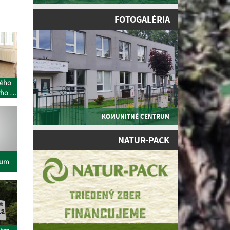
FOTOGALÉRIA
ného
ho -
KOMUNITNÉ CENTRUM
NATUR-PACK
rum