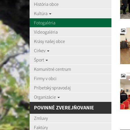
História obce
Kultúra
Fotogaléria
Videogaléria
Krásy našej obce
Cirkev
Šport
Komunitné centrum
Firmy v obci
Pribetský spravodaj
Organizácie
POVINNÉ ZVEREJŇOVANIE
Zmluvy
Faktúry