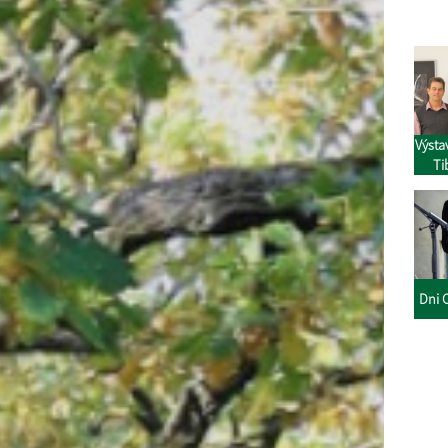
Výsta
Ti
Dni 