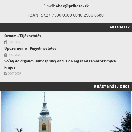
E-mail:
obec@pribeta.sk
IBAN
:
SK27 7500 0000 0040 2966 6680
AKTUALITY
Oznam - Tájékoztatás
31.07.2026
Upozornenie - Figyelmeztetés
16.07.2026
Voľby do orgánov samosprávy obcí a do orgánov samosprávnych
krajov
09.07.2026
KRÁSY NAŠEJ OBCE