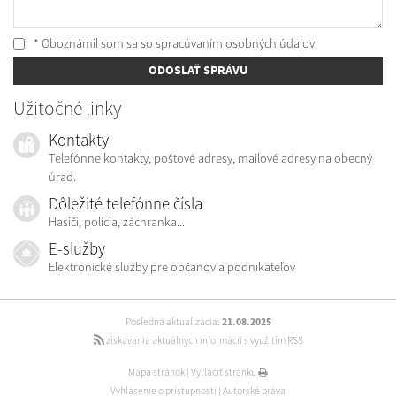
* Oboznámil som sa so
spracúvaním osobných údajov
ODOSLAŤ SPRÁVU
Užitočné linky
Kontakty
Telefónne kontakty, poštové adresy, mailové adresy na obecný
úrad.
Dôležité telefónne čísla
Hasiči, polícia, záchranka...
E-služby
Elektronické služby pre občanov a podnikateľov
Posledná aktualizácia:
21.08.2025
získavania aktuálnych informácií s využitím RSS
Mapa stránok
|
Vytlačiť stránku
Vyhlásenie o prístupnosti
|
Autorské práva