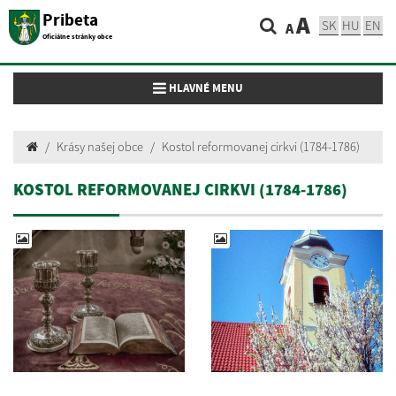
Pribeta
A
SK
HU
EN
A
Oficiálne stránky obce
Toggle navigation
HLAVNÉ MENU
Krásy našej obce
Kostol reformovanej cirkvi (1784-1786)
KOSTOL REFORMOVANEJ CIRKVI (1784-1786)