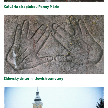
Kalvária s kaplnkou Panny Márie
Židovský cintorín - Jewish cemetery