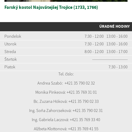
Farský kostol Najsvätejšej Trojice (1733, 1766)
ÚRADNÉ HODINY
Pondelok
7:30 - 12:00 13:00 - 16:00
Utorok
7:30 - 12:00 13:00 - 16:00
Streda
8:00 - 12:00 13:00 - 17:00
Štvrtok
------------------------------
Piatok
7:30 - 13:00
Tel. číslo:
Andrea Szabó:
+421 35 7
90 02 32
Monika Pinkeová: +421 35 769 31 01
Bc. Zuzana Hóková: +421 35 790 02 33
Ing. Soňa Zahorcseková: +421 35 790 02 31
Ing. Gabriela Laczová: +421 35 769 33 40
Alžbeta Klottonová: +421 35 769 41 55