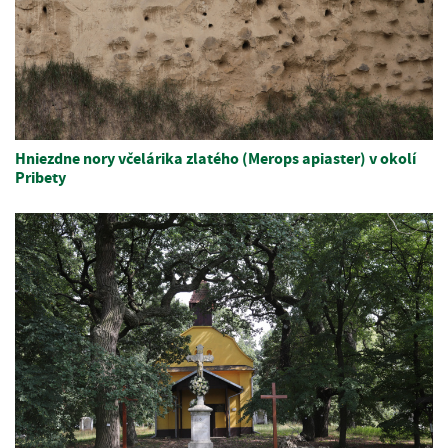
Hniezdne nory včelárika zlatého (Merops apiaster) v okolí
Pribety